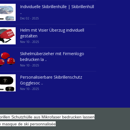
Individuelle Skibrillenhülle | Skibrillenhüll
..
Dec 02 - 2025
Helm mit Visier Überzug individuell
gestalten
Nov 10 - 2025
Skihelmüberzieher mit Firmenlogo
bedrucken la ..
Nov 10 - 2025
Personalisierbare Skibrillenschutz
Gogglesoc ..
Nov 10 - 2025
brillen Schutzhülle aus Mikrofaser bedrucken lassen
 masque de ski personnalisée