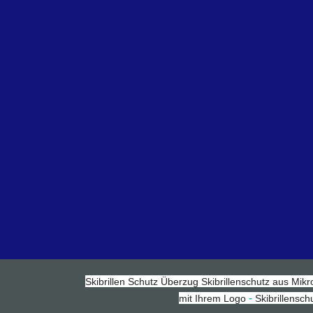
Skibrillen Schutz Überzug
Skibrillenschutz aus Mikr
-
mit Ihrem Logo
Skibrillensc