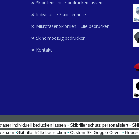
Skibrillenschutz bedrucken lassen
Individuelle Skibrillenhülle
Mikrofaser Skibrillen Hülle bedrucken
Skihelmbezug bedrucken
Kontakt
-
-
ofaser individuell beducken lassen
Skibrillenschutz personalisiert
Ski
-
-
-
hutz.com
Skibrillenhülle bedrucken
Custom Ski Goggle Cover
Housse