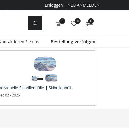
Einloggen
|
NEU ANMELDEN
0
0
0
Kontaktieren Sie uns
Bestellung verfolgen
ndividuelle Skibrillenhülle | Skibrillenhüll ..
ec 02 - 2025