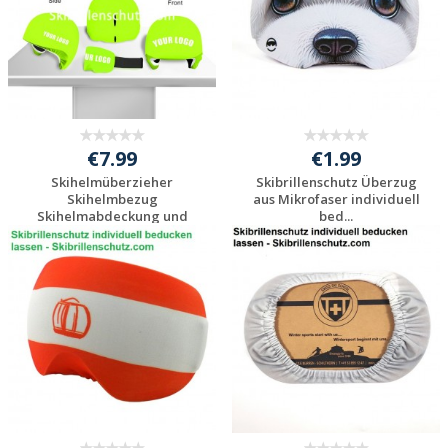
€7.99
€1.99
Skihelmüberzieher
Skibrillenschutz Überzug
Skihelmbezug
aus Mikrofaser individuell
Skihelmabdeckung und
bed...
Ski...
Individuelle
Individuelle
Werbeartikel
Werbeartikel
anfragen
anfragen