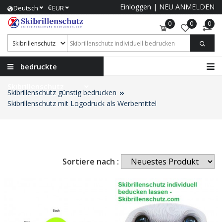
Einloggen
|
NEU ANMELDEN
€
Deutsch
EUR
0
0
0
bedruckte
Skibrillenschutz
Skibrillenschutz günstig bedrucken
Skibrillenschutz mit Logodruck als Werbemittel
Sortiere nach :