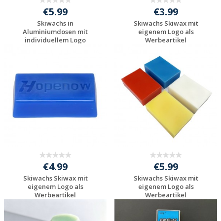
€5.99
€3.99
Skiwachs in
Skiwachs Skiwax mit
Aluminiumdosen mit
eigenem Logo als
individuellem Logo
Werbeartikel
bedru...
Individuelle
Individuelle
Werbeartikel
Werbeartikel
anfragen
anfragen
€4.99
€5.99
Skiwachs Skiwax mit
Skiwachs Skiwax mit
eigenem Logo als
eigenem Logo als
Werbeartikel
Werbeartikel
Individuelle
Individuelle
Werbeartikel
Werbeartikel