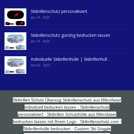
Skibrillenschutz personalisiert
Jan 14 - 2026
Skibrillenschutz günstig bedrucken lassen
Jan 14 - 2026
Individuelle Skibrillenhülle | Skibrillenhüll ..
Dec 02 - 2025
Skibrillen Schutz Überzug
Skibrillenschutz aus Mikrofaser
-
individuell beducken lassen
Skibrillenschutz
-
personalisiert
Skibrillen Schutzhülle aus Mikrofaser
-
-
bedrucken lassen mit Ihrem Logo
Skibrillenschutz.com
-
Skibrillenhülle bedrucken
Custom Ski Goggle