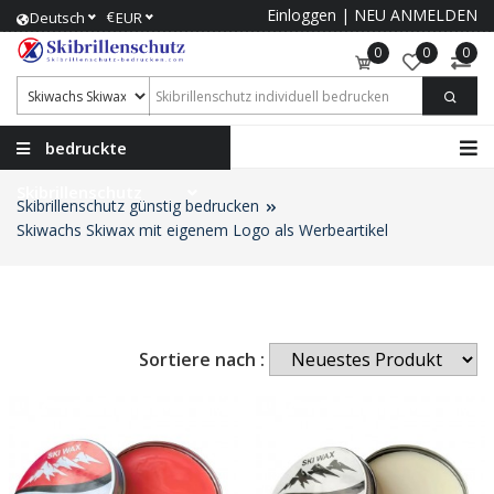
Einloggen
|
NEU ANMELDEN
€
Deutsch
EUR
0
0
0
bedruckte
Skibrillenschutz
Skibrillenschutz günstig bedrucken
Skiwachs Skiwax mit eigenem Logo als Werbeartikel
Sortiere nach :