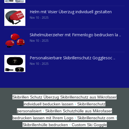
Helm mit Visier Überzug individuell gestalten
Nov 10 - 2025
Skihelmüberzieher mit Firmenlogo bedrucken la ..
Nov 10 - 2025
Personalisierbare Skibrillenschutz Gogglesoc ..
Nov 10 - 2025
Skibrillen Schutz Überzug
Skibrillenschutz aus Mikrofaser
-
individuell beducken lassen
Skibrillenschutz
-
personalisiert
Skibrillen Schutzhülle aus Mikrofaser
-
-
bedrucken lassen mit Ihrem Logo
Skibrillenschutz.com
-
Skibrillenhülle bedrucken
Custom Ski Goggle