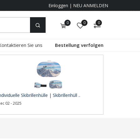
Einloggen
|
NEU ANMELDEN
0
0
0
Kontaktieren Sie uns
Bestellung verfolgen
ndividuelle Skibrillenhülle | Skibrillenhüll ..
ec 02 - 2025