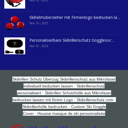
Nov 10 - 2025
Skihelmüberzieher mit Firmenlogo bedrucken la ..
Nov 10 - 2025
Personalisierbare Skibrillenschutz Gogglesoc ..
Nov 10 - 2025
Skibrillen Schutz Überzug
Skibrillenschutz aus Mikrofaser
-
individuell beducken lassen
Skibrillenschutz
-
personalisiert
Skibrillen Schutzhülle aus Mikrofaser
-
-
bedrucken lassen mit Ihrem Logo
Skibrillenschutz.com
-
Skibrillenhülle bedrucken
Custom Ski Goggle
-
Cover
Housse masque de ski personnalisée